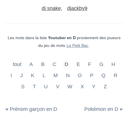
dj snake
djackby9
Les mots dans la liste
Youtuber en D
proviennent des joueurs
du jeu de mots
Le Petit Bac
.
tout
A
B
C
D
E
F
G
H
I
J
K
L
M
N
O
P
Q
R
S
T
U
V
W
X
Y
Z
«
Prénom garçon en D
Pokémon en D
»