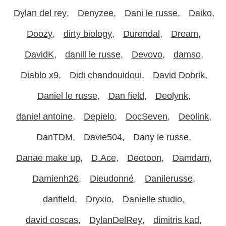
Dylan del rey
Denyzee
Dani le russe
Daiko
Doozy
dirty biology
Durendal
Dream
DavidK
danill le russe
Devovo
damso
Diablo x9
Didi chandouidoui
David Dobrik
Daniel le russe
Dan field
Deolynk
daniel antoine
Depielo
DocSeven
Deolink
DanTDM
Davie504
Dany le russe
Danae make up
D.Ace
Deotoon
Damdam
Damienh26
Dieudonné
Danilerusse
danfield
Dryxio
Danielle studio
david coscas
DylanDelRey
dimitris kad