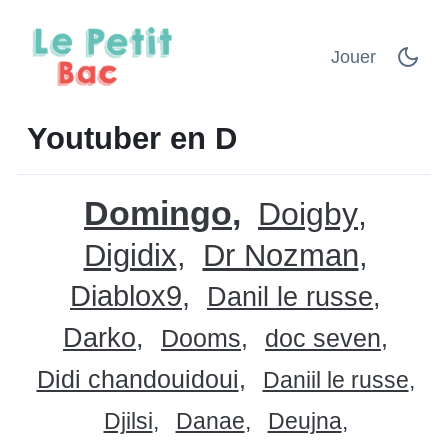
Jouer
Youtuber en D
Domingo
Doigby
Digidix
Dr Nozman
Diablox9
Danil le russe
Darko
Dooms
doc seven
Didi chandouidoui
Daniil le russe
Djilsi
Danae
Deujna