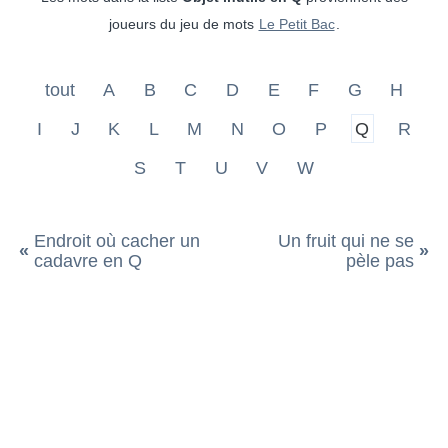
joueurs du jeu de mots
Le Petit Bac
.
tout
A
B
C
D
E
F
G
H
I
J
K
L
M
N
O
P
Q
R
S
T
U
V
W
Endroit où cacher un
Un fruit qui ne se
«
»
cadavre en Q
pèle pas