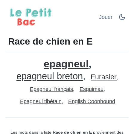
Jouer
Race de chien en E
epagneul
epagneul breton
Eurasier
Epagneul français
Esquimau
Epagneul tibétain
English Coonhound
Les mots dans la liste
Race de chien en E
proviennent des