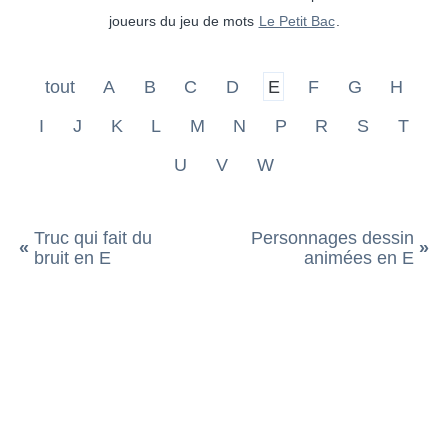
joueurs du jeu de mots
Le Petit Bac
.
tout
A
B
C
D
E
F
G
H
I
J
K
L
M
N
P
R
S
T
U
V
W
Truc qui fait du
Personnages dessin
«
»
bruit en E
animées en E