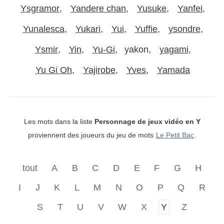
Ysgramor
Yandere chan
Yusuke
Yanfei
Yunalesca
Yukari
Yui
Yuffie
ysondre
Ysmir
Yin
Yu-Gi
yakon
yagami
Yu Gi Oh
Yajirobe
Yves
Yamada
Les mots dans la liste
Personnage de jeux vidéo en Y
proviennent des joueurs du jeu de mots
Le Petit Bac
.
tout
A
B
C
D
E
F
G
H
I
J
K
L
M
N
O
P
Q
R
S
T
U
V
W
X
Y
Z