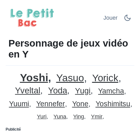
Jouer
Personnage de jeux vidéo
en Y
Yoshi
Yasuo
Yorick
Yveltal
Yoda
Yugi
Yamcha
Yuumi
Yennefer
Yone
Yoshimitsu
Yuri
Yuna
Ying
Ymir
Publicité