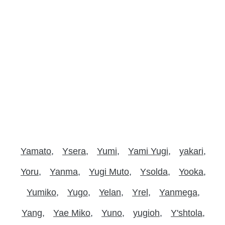
Yamato
Ysera
Yumi
Yami Yugi
yakari
Yoru
Yanma
Yugi Muto
Ysolda
Yooka
Yumiko
Yugo
Yelan
Yrel
Yanmega
Yang
Yae Miko
Yuno
yugioh
Y'shtola