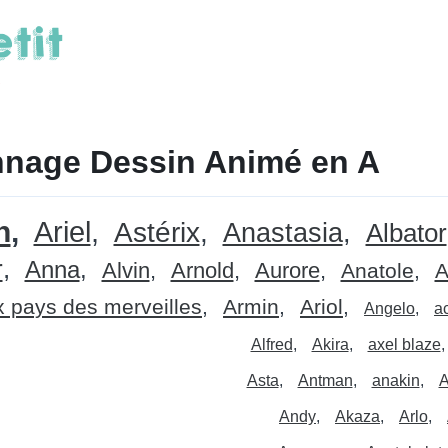
nage Dessin Animé en A
n
Ariel
Astérix
Anastasia
Albator
r
Anna
Alvin
Arnold
Aurore
Anatole
A
x pays des merveilles
Armin
Ariol
Angelo
a
Alfred
Akira
axel blaze
Asta
Antman
anakin
A
Andy
Akaza
Arlo