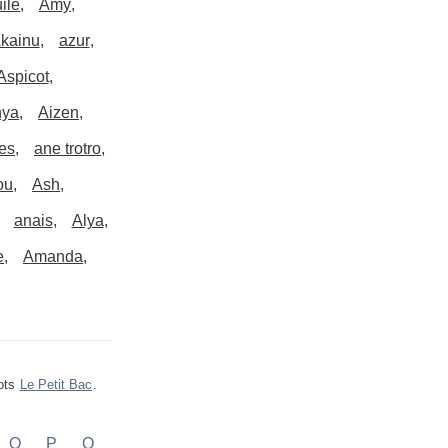
ile
Amy
kainu
azur
Aspicot
nya
Aizen
es
ane trotro
ou
Ash
anais
Alya
e
Amanda
mots
Le Petit Bac
.
O
P
Q