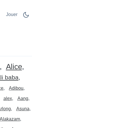
Jouer
Alice
li baba
ce
Adibou
alex
Aang
rlong
Asuna
Alakazam