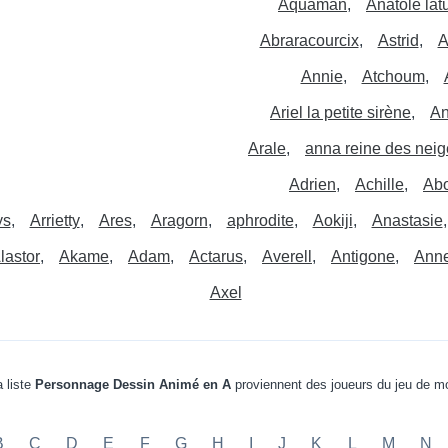
Aquaman
Anatole latu
Abraracourcix
Astrid
A
Annie
Atchoum
Ariel la petite sirène
A
Arale
anna reine des neig
Adrien
Achille
Ab
ys
Arrietty
Ares
Aragorn
aphrodite
Aokiji
Anastasie
lastor
Akame
Adam
Actarus
Averell
Antigone
Ann
Axel
 liste
Personnage Dessin Animé en A
proviennent des joueurs du jeu de 
B
C
D
E
F
G
H
I
J
K
L
M
N