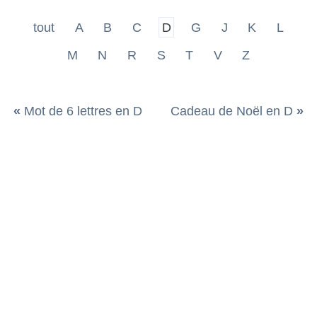
tout
A
B
C
D
G
J
K
L
M
N
R
S
T
V
Z
«
Mot de 6 lettres en D
Cadeau de Noël en D
»