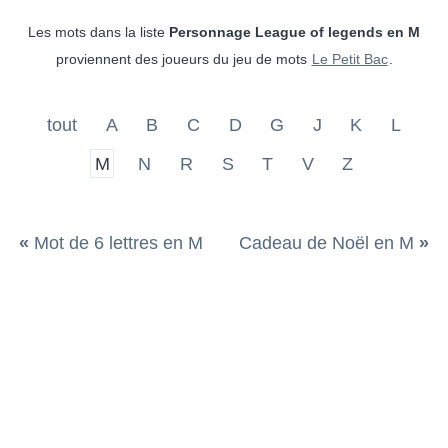
Les mots dans la liste
Personnage League of legends en M
proviennent des joueurs du jeu de mots
Le Petit Bac
.
tout
A
B
C
D
G
J
K
L
M
N
R
S
T
V
Z
«
Mot de 6 lettres en M
Cadeau de Noël en M
»