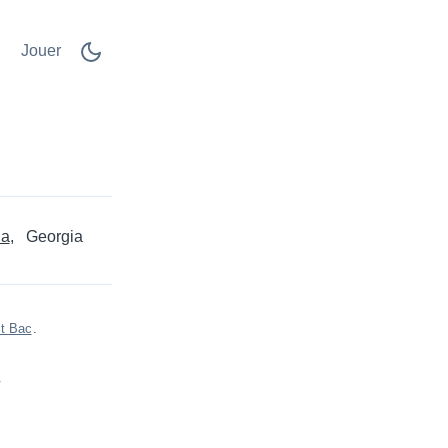
Jouer
la
Georgia
it Bac
.
T