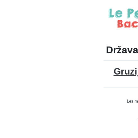
Država
Gruzi
Les mo