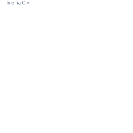
Ime na G
»