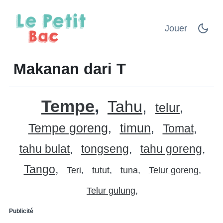
Jouer
Makanan dari T
Tempe
Tahu
telur
Tempe goreng
timun
Tomat
tahu bulat
tongseng
tahu goreng
Tango
Teri
tutut
tuna
Telur goreng
Telur gulung
Publicité