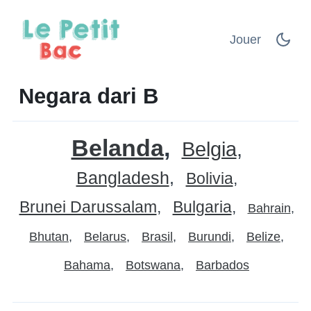
Jouer
Negara dari B
Belanda
Belgia
Bangladesh
Bolivia
Brunei Darussalam
Bulgaria
Bahrain
Bhutan
Belarus
Brasil
Burundi
Belize
Bahama
Botswana
Barbados