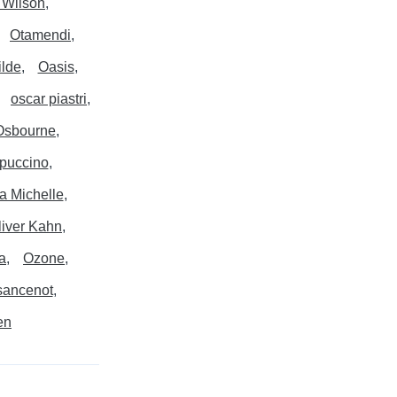
Wilson
Otamendi
ilde
Oasis
oscar piastri
Osbourne
puccino
 Michelle
liver Kahn
a
Ozone
sancenot
en