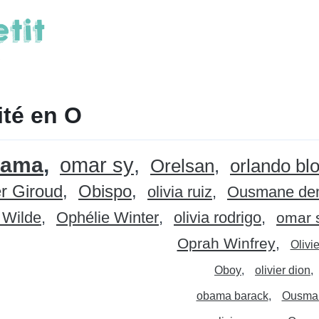
ité en O
ama
omar sy
Orelsan
orlando bl
er Giroud
Obispo
olivia ruiz
Ousmane de
 Wilde
Ophélie Winter
olivia rodrigo
omar 
Oprah Winfrey
Olivi
Oboy
olivier dion
obama barack
Ousma