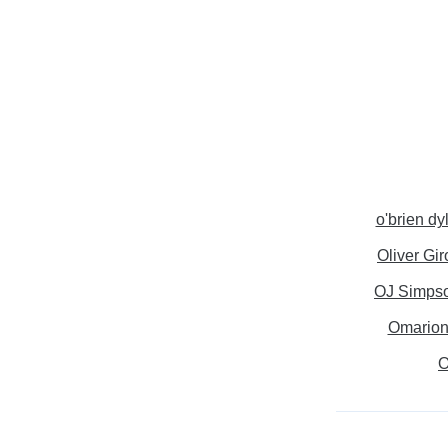
o'brien dy
Oliver Gi
OJ Simps
Omario
O