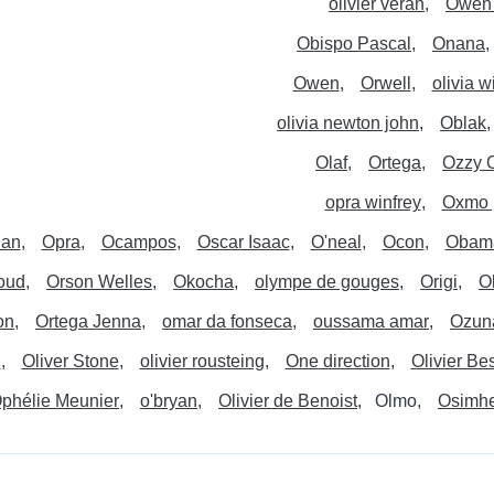
olivier veran
Owen 
Obispo Pascal
Onana
Owen
Orwell
olivia w
olivia newton john
Oblak
Olaf
Ortega
Ozzy 
opra winfrey
Oxmo 
lan
Opra
Ocampos
Oscar Isaac
O'neal
Ocon
Obama
roud
Orson Welles
Okocha
olympe de gouges
Origi
O
on
Ortega Jenna
omar da fonseca
oussama amar
Ozun
n
Oliver Stone
olivier rousteing
One direction
Olivier Be
phélie Meunier
o'bryan
Olivier de Benoist
Olmo
Osimh