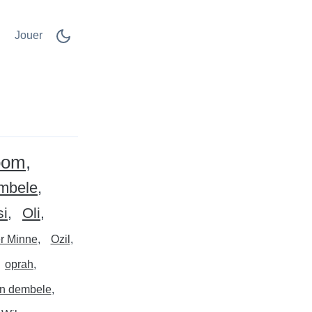
Jouer
oom
mbele
si
Oli
er Minne
Ozil
oprah
n dembele