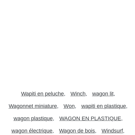
Wapiti en peluche
Winch
wagon lit
Wagonnet miniature
Won
wapiti en plastique
wagon plastique
WAGON EN PLASTIQUE
wagon électrique
Wagon de bois
Windsurf