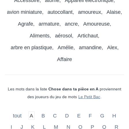
Accessoire
atome
Appareil électronique
avion miniature
autocollant
amoureux
Alaise
Agrafe
armature
ancre
Amoureuse
Aliments
aérosol
Artichaut
arbre en plastique
Amélie
amandine
Alex
Affaire
Les mots dans la liste
Chose dans ta pièce en A
proviennent
des joueurs du jeu de mots
Le Petit Bac
.
tout
A
B
C
D
E
F
G
H
I
J
K
L
M
N
O
P
Q
R