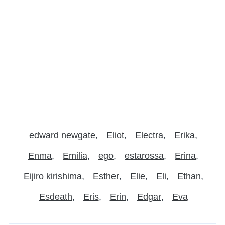
edward newgate
Eliot
Electra
Erika
Enma
Emilia
ego
estarossa
Erina
Eijiro kirishima
Esther
Elie
Eli
Ethan
Esdeath
Eris
Erin
Edgar
Eva