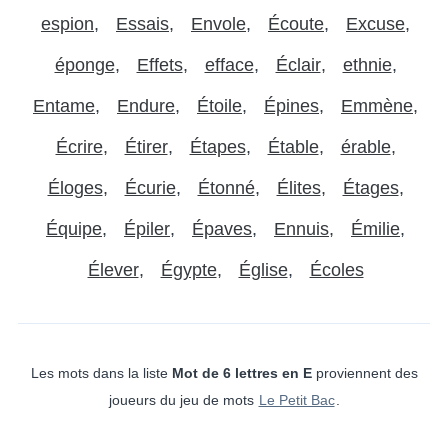
espion
Essais
Envole
Écoute
Excuse
éponge
Effets
efface
Éclair
ethnie
Entame
Endure
Étoile
Épines
Emmène
Écrire
Étirer
Étapes
Étable
érable
Éloges
Écurie
Étonné
Élites
Étages
Équipe
Épiler
Épaves
Ennuis
Émilie
Élever
Égypte
Église
Écoles
Les mots dans la liste
Mot de 6 lettres en E
proviennent des
joueurs du jeu de mots
Le Petit Bac
.