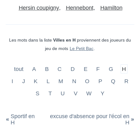
Hersin coupigny
Hennebont
Hamilton
Les mots dans la liste
Villes en H
proviennent des joueurs du
jeu de mots
Le Petit Bac
.
tout
A
B
C
D
E
F
G
H
I
J
K
L
M
N
O
P
Q
R
S
T
U
V
W
Y
Sportif en
excuse d'absence pour l'écol en
«
»
H
H