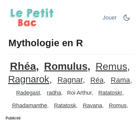
Jouer
Mythologie en R
Rhéa
Romulus
Remus
Ragnarok
Ragnar
Réa
Rama
Radegast
radha
Roi Arthur
Ratatoskr
Rhadamanthe
Ratatosk
Ravana
Romus
Publicité