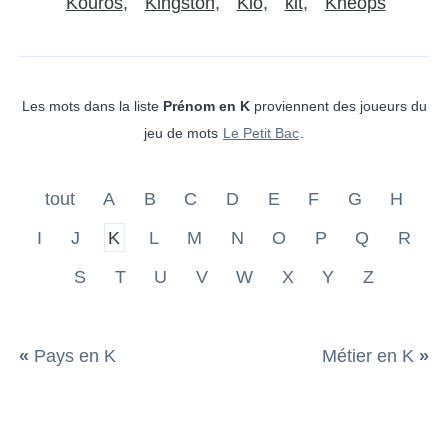
Kouros
Kingston
Kio
kit
Khéops
Les mots dans la liste
Prénom en K
proviennent des joueurs du
jeu de mots
Le Petit Bac
.
tout
A
B
C
D
E
F
G
H
I
J
K
L
M
N
O
P
Q
R
S
T
U
V
W
X
Y
Z
«
Pays en K
Métier en K
»