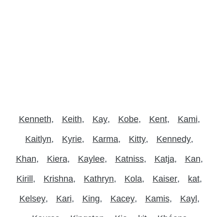
Kenneth
Keith
Kay
Kobe
Kent
Kami
Kaitlyn
Kyrie
Karma
Kitty
Kennedy
Khan
Kiera
Kaylee
Katniss
Katja
Kan
Kirill
Krishna
Kathryn
Kola
Kaiser
kat
Kelsey
Kari
King
Kacey
Kamis
Kayl