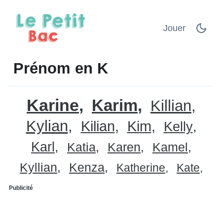
Jouer
Prénom en K
Karine
Karim
Killian
Kylian
Kilian
Kim
Kelly
Karl
Katia
Karen
Kamel
Kyllian
Kenza
Katherine
Kate
Publicité