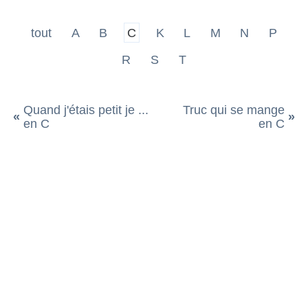
tout
A
B
C
K
L
M
N
P
R
S
T
Quand j'étais petit je ...
Truc qui se mange
«
»
en C
en C