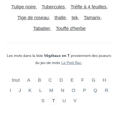
Tulipe noire
Tubercules
Trèfle à 4 feuilles
Tige de roseau
thalle
tek
Tamarix
Tabatier
Touffe d'herbe
Les mots dans la liste
Végétaux en T
proviennent des joueurs
du jeu de mots
Le Petit Bac
.
tout
A
B
C
D
E
F
G
H
I
J
K
L
M
N
O
P
Q
R
S
T
U
V