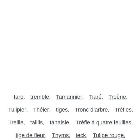
taro
tremble
Tamarinier
Tiaré
Troène
Tulipier
Théier
tiges
Tronc d’arbre
Trèfles
Treille
taillis
tanaisie
Trèfle à quatre feuilles
tige de fleur
Thyms
teck
Tulipe rouge