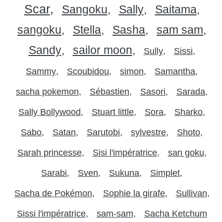
Scar
Sangoku
Sally
Saitama
sangoku
Stella
Sasha
sam sam
Sandy
sailor moon
Sully
Sissi
Sammy
Scoubidou
simon
Samantha
sacha pokemon
Sébastien
Sasori
Sarada
Sally Bollywood
Stuart little
Sora
Sharko
Sabo
Satan
Sarutobi
sylvestre
Shoto
Sarah princesse
Sisi l'impératrice
san goku
Sarabi
Sven
Sukuna
Simplet
Sacha de Pokémon
Sophie la girafe
Sullivan
Sissi l'impératrice
sam-sam
Sacha Ketchum