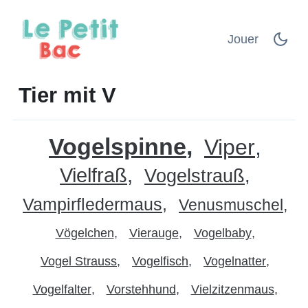
Jouer
Tier mit V
Vogelspinne
Viper
Vielfraß
Vogelstrauß
Vampirfledermaus
Venusmuschel
Vögelchen
Vierauge
Vogelbaby
Vogel Strauss
Vogelfisch
Vogelnatter
Vogelfalter
Vorstehhund
Vielzitzenmaus