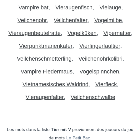
Vampire bat
Vieraugenfisch
Vielauge
Veilchenohr
Veilchenfalter
Vogelmilbe
Vieraugenbeutelratte
Vogelküken
Vipernatter
Vierpunktmarienkäfer
Vierfingerfaultier
Veilchenschmetterling
Veilchenohrkolibri
Vampire Fledermaus
Vogelspinnchen
Vietnamesisches Waldrind
Vierfleck
Vieraugenfalter
Veilchenschwalbe
Les mots dans la liste
Tier mit V
proviennent des joueurs du jeu
de mots
Le Petit Bac
.