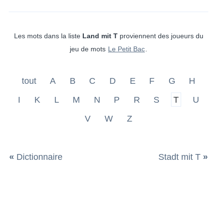
Les mots dans la liste
Land mit T
proviennent des joueurs du
jeu de mots
Le Petit Bac
.
tout
A
B
C
D
E
F
G
H
I
K
L
M
N
P
R
S
T
U
V
W
Z
«
Dictionnaire
Stadt mit T
»