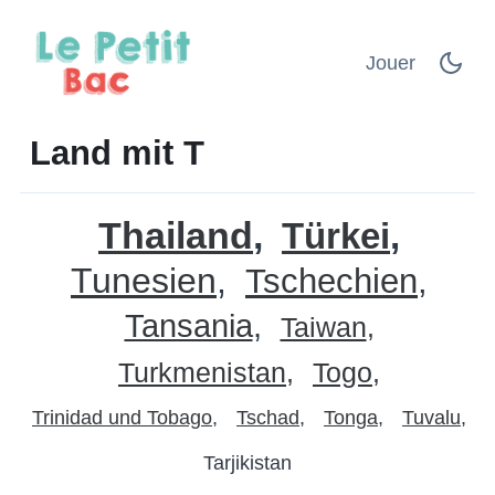
Jouer
Land mit T
Thailand
Türkei
Tunesien
Tschechien
Tansania
Taiwan
Turkmenistan
Togo
Trinidad und Tobago
Tschad
Tonga
Tuvalu
Tarjikistan